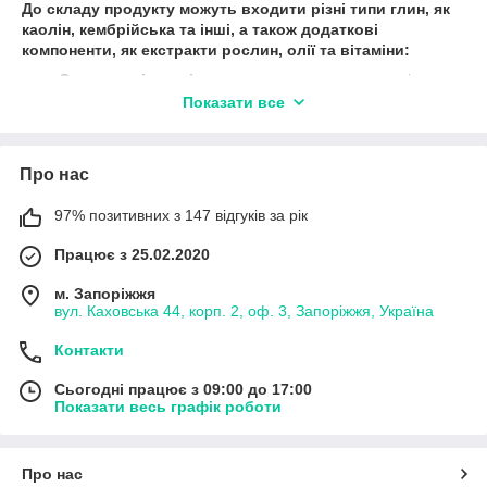
До складу продукту можуть входити різні типи глин, як
каолін, кембрійська та інші, а також додаткові
компоненти, як екстракти рослин, олії та вітаміни:
Основним інгредієнтом
є
глина
, яка має здатність
вбирати надлишки жиру та токсини, а також видаляти
Показати все
ороговілі клітини шкіри, що дає змогу поліпшити її стан.
Крім того, вона містить мікроелементи, як-от кремній,
кальцій, магній і калій, які також мають корисний вплив
Про нас
на дерму;
Додаткові інгредієнти
, які можуть бути додані до
97% позитивних з 147 відгуків за рік
складу, залежать від призначення.
Наприклад,
, маски
для сухої шкіри можуть містити олії або гіалуронову
Працює з 25.02.2020
кислоту для зволоження, а жирної шкіри можуть містити
м. Запоріжжя
саліцилову кислоту або рослинні екстракти для
вул. Каховська 44, корп. 2, оф. 3, Запоріжжя, Україна
боротьби з зайвим себумом епідермісу.
Хочете позбутися розтяжок і пігментних плям, тоді Вам треба
Контакти
купити глиняну маску з ламінарією
гуртом і в роздріб у
компанії «Bioactive universe» (Біоактив юніверс). Це також
Сьогодні працює з 09:00 до 17:00
дасть змогу глибоко очистити й наситити шкіру цінними
Показати весь графік роботи
речовинами, нормалізувати роботу сальних залоз,
уповільнити процеси старіння й зменшити прояви целюліту.
Про нас
Корисні властивості