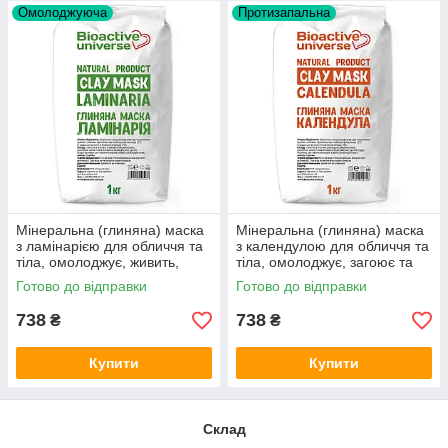
Омолоджуюча
Протизапальна
Мінеральна (глиняна) маска
Мінеральна (глиняна) маска
з ламінарією для обличчя та
з календулою для обличчя та
тіла, омолоджує, живить,
тіла, омолоджує, загоює та
зволожує та очищує шкіру, 1
очищує шкіру, 1 кг
Готово до відправки
Готово до відправки
кг
738
738
₴
₴
Купити
Купити
Склад