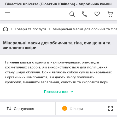
Bioactive universe (Біоактив Юніверс) - виробнича компані
Товари та послуги
Мінеральні маски для обличчя та тіл
Мінеральні маски для обличчя та тіла, очищення та
живлення шкіри
Глиняні маски
є одним із найпопулярніших різновидів
косметичних засобів, які використовуються для поліпшення
стану шкіри обличчя. Вони являють собою суміш мінеральних
і органічних компонентів, які дають змогу поліпшити
кровообіг, зменшити запалення, очистити та скоротити пори.
Причому їх успішність проявляється у разі використання як
Показати все
салонами краси, так і в домашніх умовах. Замовити глиняну
маску з календулою в роздріб або оптом для глибокого
очищення, живлення шкіри, зняття запалень і боротьби з
целюлітом Ви
можете у виробничій компанії
«Bioactive
Сортування
0
Фільтри
universe» (Биоактив юниверс).