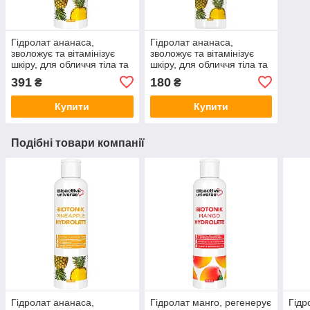
Гідролат ананаса,
Гідролат ананаса,
зволожує та вітамінізує
зволожує та вітамінізує
шкіру, для обличчя тіла та
шкіру, для обличчя тіла та
волосся, тонік 500мл,
волосся, тонік 100мл,
391
180
₴
₴
Bioactive
Bioactive
Купити
Купити
Подібні товари компанії
Гідролат ананаса,
Гідролат манго, регенерує
Гідр