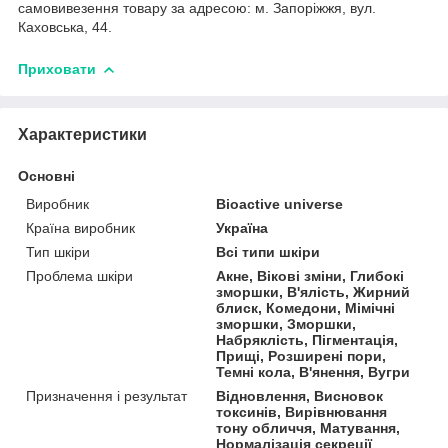
самовивезення товару за адресою: м. Запоріжжя, вул.
Каховська, 44.
Приховати
Характеристики
Основні
Виробник
Bioactive universe
Країна виробник
Україна
Тип шкіри
Всі типи шкіри
Проблема шкіри
Акне, Вікові зміни, Глибокі
зморшки, В'ялість, Жирний
блиск, Комедони, Мімічні
зморшки, Зморшки,
Набряклість, Пігментація,
Прищі, Розширені пори,
Темні кола, В'янення, Вугри
Призначення і результат
Відновлення, Висновок
токсинів, Вирівнювання
тону обличчя, Матування,
Нормалізація секреції