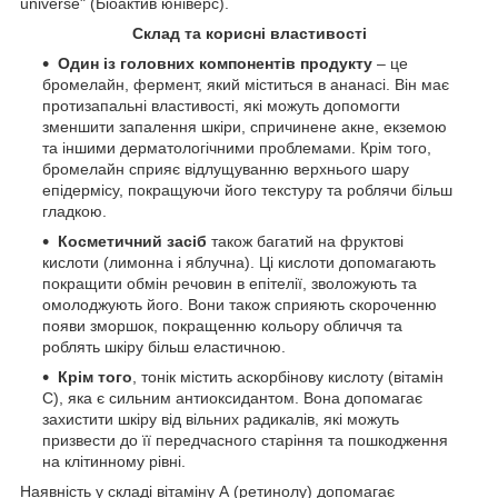
universe" (Біоактив юніверс).
Склад та корисні властивості
Один із головних компонентів продукту
– це
бромелайн, фермент, який міститься в ананасі. Він має
протизапальні властивості, які можуть допомогти
зменшити запалення шкіри, спричинене акне, екземою
та іншими дерматологічними проблемами. Крім того,
бромелайн сприяє відлущуванню верхнього шару
епідермісу, покращуючи його текстуру та роблячи більш
гладкою.
Косметичний засіб
також багатий на фруктові
кислоти (лимонна і яблучна). Ці кислоти допомагають
покращити обмін речовин в епітелії, зволожують та
омолоджують його. Вони також сприяють скороченню
появи зморшок, покращенню кольору обличчя та
роблять шкіру більш еластичною.
Крім того
, тонік містить аскорбінову кислоту (вітамін
С), яка є сильним антиоксидантом. Вона допомагає
захистити шкіру від вільних радикалів, які можуть
призвести до її передчасного старіння та пошкодження
на клітинному рівні.
Наявність у складі вітаміну А (ретинолу) допомагає