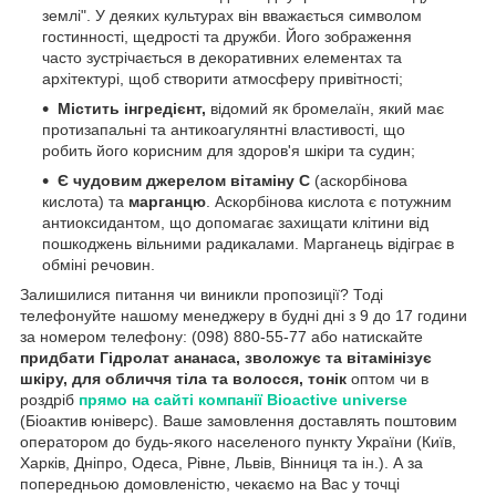
землі". У деяких культурах він вважається символом
гостинності, щедрості та дружби. Його зображення
часто зустрічається в декоративних елементах та
архітектурі, щоб створити атмосферу привітності;
Містить інгредієнт,
відомий як бромелаїн, який має
протизапальні та антикоагулянтні властивості, що
робить його корисним для здоров'я шкіри та судин;
Є чудовим джерелом вітаміну C
(аскорбінова
кислота) та
марганцю
. Аскорбінова кислота є потужним
антиоксидантом, що допомагає захищати клітини від
пошкоджень вільними радикалами. Марганець відіграє в
обміні речовин.
Залишилися питання чи виникли пропозиції? Тоді
телефонуйте нашому менеджеру в будні дні з 9 до 17 години
за номером телефону: (098) 880-55-77 або натискайте
придбати Гідролат ананаса, зволожує та вітамінізує
шкіру, для обличчя тіла та волосся, тонік
оптом чи в
роздріб
прямо на сайті компанії Bioactive universe
(Біоактив юніверс). Ваше замовлення доставлять поштовим
оператором до будь-якого населеного пункту України (Київ,
Харків, Дніпро, Одеса, Рівне, Львів, Вінниця та ін.). А за
попередньою домовленістю, чекаємо на Вас у точці