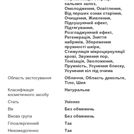
сальних залоз,
Омолодження, Освітлення,
Від перших ознак старіння,
Очищення, Живлення,
Підсушуючий ефект,
Підтягування,
Розгладжуючий ефект,
Регенерація, Зняття
набряків, Збереження
пружності шкіри,
Стимуляція мікроциркуляції
крові, Звуження пор,
Тонізація, Зволоження,
Пружність, Усунення блиску,
Усунення кіл під очима
Область застосування
Обличчя, Область декольте,
Тіло, Шия
Класифікація
Натуральна
косметичного засобу
Стать
Унісекс
Вік
Без обмежень
Вікова група
Без обмежень
Гіпоалергенний
Так
Некомедогенно
Так