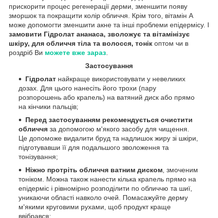
прискорити процес регенерації дерми, зменшити появу
зморшок та покращити колір обличчя. Крім того, вітамін А
може допомогти зменшити акне та інші проблеми епідермісу. І
замовити Гідролат ананаса, зволожує та вітамінізує
шкіру, для обличчя тіла та волосся, тонік
оптом чи в
роздріб Ви
можете вже зараз
.
Застосування
Гідролат
найкраще використовувати у невеликих
дозах. Для цього нанесіть його трохи (пару
розпорошень або крапель) на ватяний диск або прямо
на кінчики пальців;
Перед застосуванням рекомендується очистити
обличчя
за допомогою м'якого засобу для чищення.
Це допоможе видалити бруд та надлишок жиру зі шкіри,
підготувавши її для подальшого зволоження та
тонізування;
Ніжно протріть обличчя ватним диском
, змоченим
тоніком. Можна також нанести кілька крапель прямо на
епідерміс і рівномірно розподілити по обличчю та шиї,
уникаючи області навколо очей. Помасажуйте дерму
м'якими круговими рухами, щоб продукт краще
ввібрався;