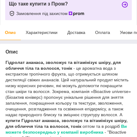
Що таке купити з Пром?
Замовлення під захистом
Опис
Характеристики
Доставка
Оплата
Умови п
Опис
Гідролат ананаса, зволожує та вітамінізує шкіру, для
обличчя тіла та волосся, тонік
- це ароматна вода з
екстрактом тропічного фрукта, що отримується шляхом
дистиляції свіжих ананасів. Цей натуральний продукт містить
низку корисних речовин, які можуть допомогти покращити
стан шкіри та волосся. Зокрема, компанія «Bioactive universe»
(Біоактив юніверс) пропонує унікальне рішення для зняття
запалення, покращення кольору та текстури, зволоження,
очищення, розгладження та освіження епідермісу, а також
надає природного блиску та зміцнює структуру волосся. А
купити Гідролат ананаса, зволожує та вітамінізує шкіру,
для обличчя тіла та волосся, тонік
оптом та в роздріб
Ви
можете безпосередньо у компанії виробника
- "Bioactive