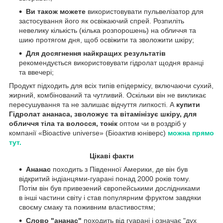
Ви також можете
використовувати пульвелізатор для
застосування його як освіжаючий спрей. Розпиліть
невелику кількість (кілька розпорошень) на обличчя та
шию протягом дня, щоб освіжити та зволожити шкіру;
Для досягнення найкращих результатів
рекомендується використовувати гідролат щодня вранці
та ввечері;
Продукт підходить для всіх типів епідермісу, включаючи сухий,
жирний, комбінований та чутливий. Оскільки він не викликає
пересушування та не залишає відчуття липкості. А
купити
Гідролат ананаса, зволожує та вітамінізує шкіру, для
обличчя тіла та волосся, тонік
оптом чи в роздріб у
компанії «Bioactive universe» (Біоактив юніверс)
можна прямо
тут.
Цікаві факти
Ананас
походить з Південної Америки, де він був
відкритий індіанцями-гуарані понад 2000 років тому.
Потім він був привезений європейськими дослідниками
в інші частини світу і став популярним фруктом завдяки
своєму смаку та поживним властивостям;
Слово "ананас"
походить від гуарані і означає "дух