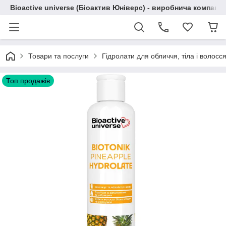
Bioactive universe (Біоактив Юніверс) - виробнича компані
Товари та послуги
Гідролати для обличчя, тіла і волосся
Топ продажів