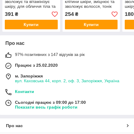
зволожує та вітамінізує
клітини шкіри, зміцнює та
звол
шкіру, для обличчя тіла та
зволожує волосся, тонік
шкір
волосся, тонік 500мл,
250 мл, Біоактив
воло
391
254
180
₴
₴
Bioactive
Bioa
Купити
Купити
Про нас
97% позитивних з 147 відгуків за рік
Працює з 25.02.2020
м. Запоріжжя
вул. Каховська 44, корп. 2, оф. 3, Запоріжжя, Україна
Контакти
Сьогодні працює з 09:00 до 17:00
Показати весь графік роботи
Про нас