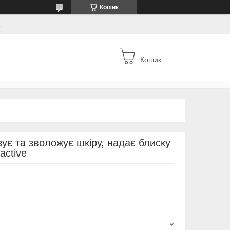
Кошик
а
Кошик
зує та зволожує шкіру, надає блиску
active