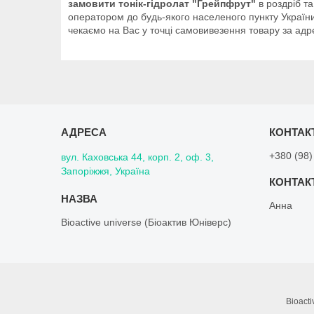
замовити тонік-гідролат "Грейпфрут"
в роздріб т
оператором до будь-якого населеного пункту України 
чекаємо на Вас у точці самовивезення товару за адре
+380 (98)
вул. Каховська 44, корп. 2, оф. 3,
Запоріжжя, Україна
Анна
Bioactive universe (Біоактив Юніверс)