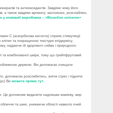
мінералів та антиоксидантів. Завдяки чому його
лів, а також завдяки аромату, заспокоює, розслаблює,
у компанії виробника – «Bioactive universe»
ітамін С (аскорбінова кислота) сприяє стимуляції
 клітин та покращенню текстури епідермісу;
рму, надаючи їй здорового сяйва і природного
ї та комбінованої шкіри, тому що грейпфрутовий
 проблемною дермою. Він допомагає очищати
о, допомагає розслабитись, зняти стрес і підняти
ерс) Ви
можете прямо тут.
ня. Це допоможе видалити надлишки макіяжу, жир
 обличчя та шию, уникаючи області навколо очей.