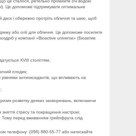
кщо це сталося, ретельно промийте очі водою.
ері). Це допоможе підтримувати оптимальне
ий диск і обережно протріть обличчя та шию, щоб
крему або олії для обличчя. Це допоможе посилити
роздріб у компанії «Bioactive universe» (Біоактив
тується XVIII століттям;
атний плодик;
ми рівнями антиоксидантів, що впливають на
;
ть ризик розвитку деяких захворювань, включаючи
я зняття стресу та покращення настрою;
мі. Тому перед вживанням грейпфрута слід
ром телефону: (098) 880-55-77 або натискайте