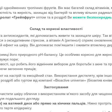
ї однойменних тропічних фруктів. Він має багатий склад вітамінів, 
отність та жирність, захищає від бактерій та впливу вільних радика
ідролат «Грейпфрут»
оптом та в роздріб Ви
можете безпосередньо 
Склад та корисні властивості
в та антиоксидантів, які допомагають живити та захищати шкіру. Так в
ся з оксидативним стресом, а вітамін А (ретинол) сприяє оновленню
й ефект на шкіру. Він допомагає пом'якшити і оживити втомлену де
римці його природного pH-балансу. Це особливо корисно для жирно
вужує пори;
ивості, що робить його відмінним вибором для боротьби з акне та
ияючи загоєнню прищів;
на настрій та емоційний стан. Використання дистиляту, крім іншог
 роздріб або гуртом від компанії «Bioactive universe» (Біоактив юнів
Застосування
очистити шкіру обличчя з використанням м'якого засобу для чищен
 для подальшого догляду.
и) на ватяний диск або прямо на кінчики пальців.
Ніжно протріть
о тертя епідермісу.