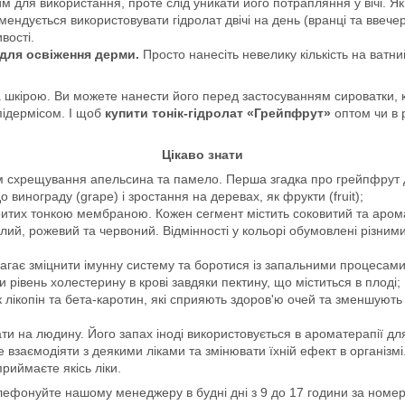
 для використання, проте слід уникати його потрапляння у вічі. Я
мендується використовувати гідролат двічі на день (вранці та ввеч
вості.
для освіження дерми.
Просто нанесіть невелику кількість на ватн
а шкірою. Ви можете нанести його перед застосуванням сироватки, 
підермісом. І щоб
купити тонік-гідролат «Грейпфрут»
оптом чи в 
Цікаво знати
 схрещування апельсина та памело. Перша згадка про грейпфрут да
 винограду (grape) і зростання на деревах, як фрукти (fruit);
критих тонкою мембраною. Кожен сегмент містить соковитий та аром
ілий, рожевий та червоний. Відмінності у кольорі обумовлені різни
агає зміцнити імунну систему та боротися із запальними процесами
рівень холестерину в крові завдяки пектину, що міститься в плоді;
як лікопін та бета-каротин, які сприяють здоров'ю очей та зменшую
и на людину. Його запах іноді використовується в ароматерапії дл
е взаємодіяти з деякими ліками та змінювати їхній ефект в організ
риймаєте якісь ліки.
лефонуйте нашому менеджеру в будні дні з 9 до 17 години за номе