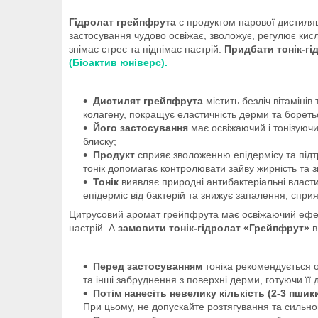
Гідролат грейпфрута
є продуктом парової дистиляці
застосування чудово освіжає, зволожує, регулює кисл
знімає стрес та піднімає настрій.
Придбати тонік-г
(Біоактив юніверс).
Дистилят грейпфрута
містить безліч вітаміні
колагену, покращує еластичність дерми та бореть
Його застосування
має освіжаючий і тонізуючи
блиску;
Продукт
сприяє зволоженню епідермісу та підт
тонік допомагає контролювати зайву жирність та з
Тонік
виявляє природні антибактеріальні власт
епідерміс від бактерій та знижує запалення, спр
Цитрусовий аромат грейпфрута має освіжаючий ефект 
настрій. А
замовити тонік-гідролат «Грейпфрут»
в
Перед застосуванням
тоніка рекомендується 
та інші забруднення з поверхні дерми, готуючи її
Потім нанесіть невелику кількість (2-3 пшик
При цьому, не допускайте розтягування та сильног