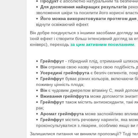
Продукт
є абсолютно натуральним та безпечним
Для досягнення найкращих результатів
реко
зволоження шкіри та посилити його корисні власти
Його можна використовувати протягом дня 
відчути освіжаючий ефект.
Він добре поєднується з іншими засобами догляду з
їхній ефект і створити більш інтенсивний догляд за е
юніверс), переходь
за цим активним посиланням
.
Грейпфрут
- гібридний плід, отриманий шляхом
Він
отримав свою назву через свою подібність до
Усередині грейпфрута
є безліч сегментів, по
Грейпфрут
буває різних кольорів, включаючи б
поживну цінність плода;
Він
є чудовим джерелом вітаміну C, який допом
Вживання грейпфрута
може допомогти знизити 
Грейпфрут
також містить антиоксиданти, такі 
рак;
Аромат грейпфрута
може заспокійливо впливат
Грейпфрут
містить речовину нарингін, яка мож
проконсультуватися з лікарем, особливо якщо ви п
Залишилися питання чи виникли пропозиції? Тоді те