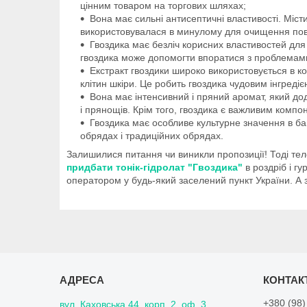
цінним товаром на торгових шляхах;
Вона має сильні антисептичні властивості. Міст
використовувалася в минулому для очищення повіт
Гвоздика має безліч корисних властивостей дл
гвоздика може допомогти впоратися з проблемам
Екстракт гвоздики широко використовується в к
клітин шкіри. Це робить гвоздика чудовим інгреді
Вона має інтенсивний і пряний аромат, який дода
і прянощів. Крім того, гвоздика є важливим комп
Гвоздика має особливе культурне значення в баг
обрядах і традиційних обрядах.
Залишилися питання чи виникли пропозиції! Тоді те
придбати тонік-гідролат "Гвоздика"
в роздріб і г
оператором у будь-який заселений пункт України. А з
+380 (98)
вул. Каховська 44, корп. 2, оф. 3,