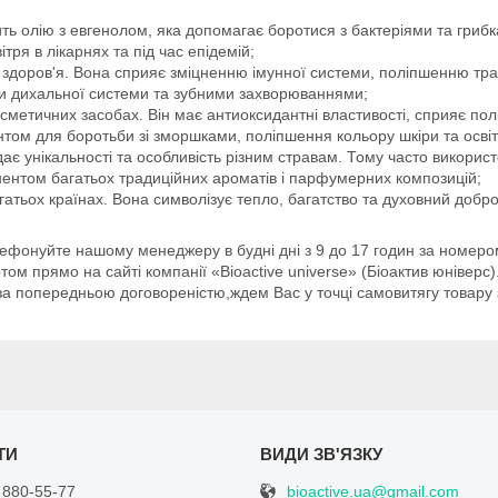
ить олію з евгенолом, яка допомагає боротися з бактеріями та гриб
ря в лікарнях та під час епідемій;
я здоров'я. Вона сприяє зміцненню імунної системи, поліпшенню тр
и дихальної системи та зубними захворюваннями;
осметичних засобах. Він має антиоксидантні властивості, сприяє п
єнтом для боротьби зі зморшками, поліпшення кольору шкіри та осві
є унікальності та особливість різним стравам. Тому часто використо
онентом багатьох традиційних ароматів і парфумерних композицій;
атьох країнах. Вона символізує тепло, багатство та духовний добро
лефонуйте нашому менеджеру в будні дні з 9 до 17 годин за номеро
уртом прямо на сайті компанії «Bioactive universe» (Біоактив юніве
а попередньою договореністю,ждем Вас у точці самовитягу товару за
bioactive.ua@gmail.com
 880-55-77