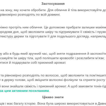
Застосування
 на зону, яку хочете обробити. Для обличчя й тіла використовуйте д
рівномірно розподіліть по всій довжині.
 ніжно протріть ним обличчя. Це допоможе прибрати залишки макіяжу
одовж дня, щоб зволожити шкіру та підтримувати її свіжість і пружн
текстуру дерми та підготувати її для подальшого догляду, наприкл
шу або в будь-який зручний час, щоб зняти подразнення й заспокоїти
асажуйте їм шкіру тіла, щоб поліпшити кровообіг і розслабити м'язи;
житися й подарувати собі приємний аромат.
і та рівномірно розподіліть по волоссю, щоб зволожити та пом'якшити
в дерму голови, щоб зміцнити волосяні фолікули та сприяти росту 
 вони знайшли свіжість і приємний аромат. А щоб замовити тонік-гі
 за цим активним посиланням
.
Цікаво знати
ів і має багату історію. Вона була широко використовується в Давнь