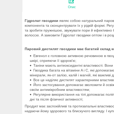
Опис
Гідролат гвоздики
являє собою натуральний паровий
компонента та сконцентрувати їх у рідкій формі. Рег
та зробити пружнішою, звужувати пори й ефективно бо
волоссю. А замовити Гідролат гвоздики оптом і в роз
Паровий дистилят гвоздики має багатий склад ко
Евгенол є головною активною речовиною в гвозд
шкірі, сприяючи її здоров'ю;
Таніни мають антиоксидантні властивості. Вони
Гвоздика багата на вітаміни A і C, які допомаг
мінерали, як-от залізо, калій і магній, які важливі
Все це наділяє дистилят характерними властив
Його застосування допомагає зволожити й освіж
своїм антимікробним властивостям;
Регулярне використання на тілі допомагає поліпш
дні та після фізичної активності;
Продукт має заспокійливі та протизапальні властиво
надаючи йому здорового та блискучого вигляду. І купи