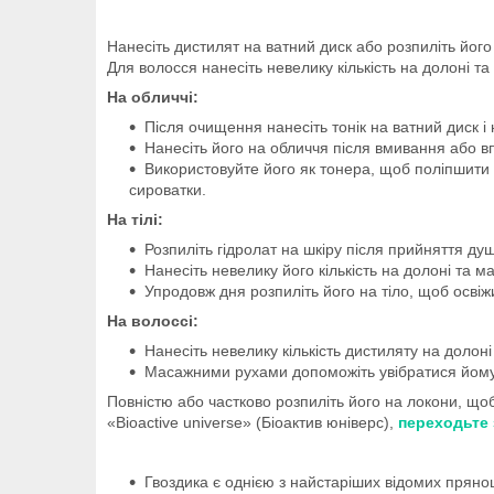
Нанесіть дистилят на ватний диск або розпиліть його
Для волосся нанесіть невелику кількість на долоні та 
На обличчі:
Після очищення нанесіть тонік на ватний диск і
Нанесіть його на обличчя після вмивання або впр
Використовуйте його як тонера, щоб поліпшити 
сироватки.
На тілі:
Розпиліть гідролат на шкіру після прийняття ду
Нанесіть невелику його кількість на долоні та м
Упродовж дня розпиліть його на тіло, щоб осві
На волоссі:
Нанесіть невелику кількість дистиляту на долон
Масажними рухами допоможіть увібратися йому 
Повністю або частково розпиліть його на локони, щоб
«Bioactive universe» (Біоактив юніверс),
переходьте
Гвоздика є однією з найстаріших відомих прянощ