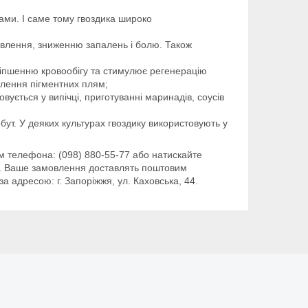
ками. І саме тому гвоздика широко
авлення, зниженню запалень і болю. Також
оліпшенню кровообігу та стимулює регенерацію
тлення пігментних плям;
вується у випічці, приготуванні маринадів, соусів
бут. У деяких культурах гвоздику використовують у
м телефона: (098) 880-55-77 або натискайте
рс). Ваше замовлення доставлять поштовим
 адресою: г. Запоріжжя, ул. Каховська, 44.