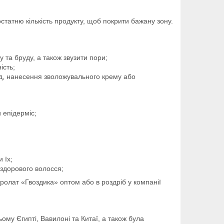
остатню кількість продукту, щоб покрити бажану зону.
 та бруду, а також звузити пори;
ість;
ад, нанесення зволожувального крему або
 епідерміс;
 їх;
здорового волосся;
дролат «Гвоздика» оптом або в роздріб у компанії
ому Єгипті, Вавилоні та Китаї, а також була