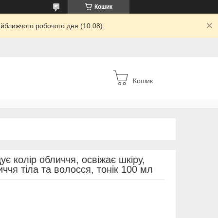
Кошик
йближчого робочого дня (10.08).
а
Кошик
ує колір обличчя, освіжає шкіру,
ччя тіла та волосся, тонік 100 мл