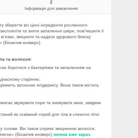
Інформація для замовлення
зберегти всі цінні інгредієнти рослинного
заспокоїти та зняти запалення шкіри, пом'якшити її
м'язах, зміцнити та надати здорового блиску
» (Біоактив юніверс).
ла та волосся:
агає боротися з бактеріями та запаленням на
редчасному старінню;
прияють загоєнню епідермісу. Вона також містить
омагає звужувати пори та знижувати акне, завдяки
аний як освіжний спрей для тіла в спекотні літні
му голови. Він також сприяє зміцненню волосся,
iverse» (Біоактив юніверс)
можна вже зараз
.