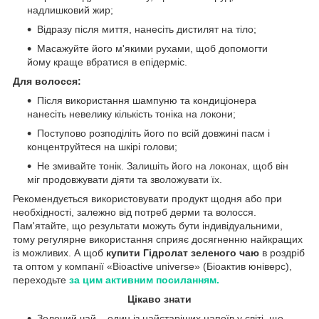
надлишковий жир;
Відразу після миття, нанесіть дистилят на тіло;
Масажуйте його м'якими рухами, щоб допомогти
йому краще вбратися в епідерміс.
Для волосся:
Після використання шампуню та кондиціонера
нанесіть невелику кількість тоніка на локони;
Поступово розподіліть його по всій довжині пасм і
концентруйтеся на шкірі голови;
Не змивайте тонік. Залишіть його на локонах, щоб він
міг продовжувати діяти та зволожувати їх.
Рекомендується використовувати продукт щодня або при
необхідності, залежно від потреб дерми та волосся.
Пам'ятайте, що результати можуть бути індивідуальними,
тому регулярне використання сприяє досягненню найкращих
із можливих. А щоб
купити Гідролат зеленого чаю
в роздріб
та оптом у компанії «Bioactive universe» (Біоактив юніверс),
переходьте
за цим активним посиланням.
Цікаво знати
Зелений чай – один із найстаріших напоїв у світі, що