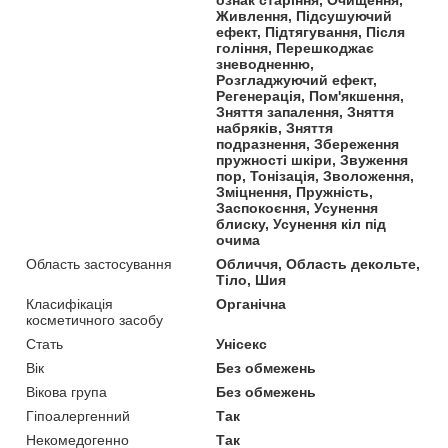
Живлення, Підсушуючий
ефект, Підтягування, Після
гоління, Перешкоджає
зневодненню,
Розгладжуючий ефект,
Регенерація, Пом'якшення,
Зняття запалення, Зняття
набряків, Зняття
подразнення, Збереження
пружності шкіри, Звуження
пор, Тонізація, Зволоження,
Зміцнення, Пружність,
Заспокоєння, Усунення
блиску, Усунення кіл під
очима
Область застосування
Обличчя, Область декольте,
Тіло, Шия
Класифікація
Органічна
косметичного засобу
Стать
Унісекс
Вік
Без обмежень
Вікова група
Без обмежень
Гіпоалергенний
Так
Некомедогенно
Так