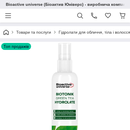
Bioactive universe (Біоактив Юніверс) - виробнича компані
Товари та послуги
Гідролати для обличчя, тіла і волосся
Топ продажів