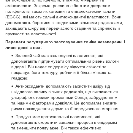
амінокислоти. Зокрема, рослина є багатим джерелом
поліфенолів, таких як катехіни та епігалокатехіни галати
(EGCG), які мають сильні антиоксидантні властивості. Вони
допомагають боротися зі шкідливими вільними радикалами,
захищають шкіру від передчасного старіння та сприяють її
пружності та еластичності.
Переваги регулярного застосування тоніка незаперечні і
лише деякі з них:
Зелений чай має зволожуючі властивості, які
допомагають підтримувати оптимальний рівень вологи
в дермі. Він надає епідермісу відчуття свіжості та
покращує його текстуру, роблячи її більш м'якою та
гладкою;
Антиоксиданти допомагають захистити шкіру від
шкідливого впливу вільних радикалів, що викликається
ультрафіолетовими променями Сонця, забрудненням
та іншими факторами довкілля. Це допомагає знизити
ризик пошкодження дерми та її передчасного старіння;
Продукт має протизапальні властивості, які
допомагають скоротити запальні процеси в епідермісі
та зменшити появу акне. Він також ефективно