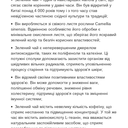
сягає своїм корінням у давні часи. Він був відкритий у
Китаї понад 4 000 років тому і з того часу став
невід'ємною частиною східної культури та традицій;
Він виробляється зі свіжого листя рослини Camellia
sinensis. Відмінною особливістю його обробки є
мінімальне окислення листя, що зберігає його яскравий
зелений колір та безліч корисних властивостей;
Зелений чай є неперевершеним джерелом
антиоксидантів, таких як поліфеноли та катехіни. Ці
потужні сполуки допомагають захистити організм від
шкідливих вільних радикалів, сприяють уповільненню
процесу старіння та підтримують здоров'я шкіри;
Він відомий своїми позитивними властивостями
здоров'ю. Він може допомогти у зниженні ваги,
поліпшенні обміну речовин, зниженні рівня
холестерину, підтримці здоров'я серця та зміцненні
імунної системи;
Зелений чай містить невелику кількість кофеїну, що
сприяє неспанню та підвищенню концентрації. У той же
час він містить амінокислоту L-теанін, яка вважається
натуральним заспокійливим засобом, що сприяє