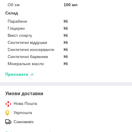
Об`єм
100 мл
Склад
Парабени
Ні
Гліцерин
Ні
Вміст спирту
Ні
Синтетичні віддушки
Ні
Синтетичні консерванти
Ні
Синтетичні барвники
Ні
Мінеральне масло
Ні
Приховати
Умови доставки
Нова Пошта
Укрпошта
Самовивіз