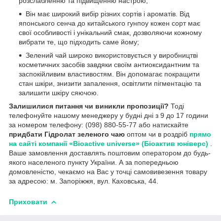
розслабленню та підвищенню настрою;
Він має широкий вибір різних сортів і ароматів. Від
японського сенча до китайського гунпоу кожен сорт має
свої особливості і унікальний смак, дозволяючи кожному
вибрати те, що підходить саме йому;
Зелений чай широко використовується у виробництві
косметичних засобів завдяки своїм антиоксидантним та
заспокійливим властивостям. Він допомагає покращити
стан шкіри, знизити запалення, освітлити пігментацію та
залишити шкіру сяючою.
Залишилися питання чи виникли пропозиції?
Тоді
телефонуйте нашому менеджеру у будні дні з 9 до 17 години
за номером телефону: (098) 880-55-77 або натискайте
придбати Гідролат зеленого чаю
оптом чи в роздріб
прямо
на сайті компанії «Bioactive universe» (Біоактив юніверс)
.
Ваше замовлення доставлять поштовим оператором до будь-
якого населеного пункту України. А за попередньою
домовленістю, чекаємо на Вас у точці самовивезення товару
за адресою: м. Запоріжжя, вул. Каховська, 44.
Приховати