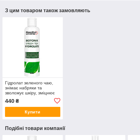
З цим товаром також замовляють
Гідролат зеленого чаю,
знімає набряки та
зволожує шкіру, зміцнює
волосся, тонік 500 мл,
440
₴
Біоактив
Купити
Подібні товари компанії