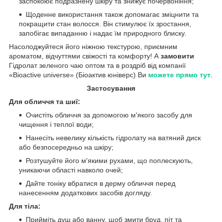
заспокоює подразнену шкіру та знижує почервоніння;
Щоденне використання також допомагає зміцнити та
покращити стан волосся. Він стимулює їх зростання,
запобігає випаданню і надає їм природного блиску.
Насолоджуйтеся його ніжною текстурою, приємним
ароматом, відчуттями свіжості та комфорту! А
замовити
Гідролат зеленого чаю оптом та в роздріб від компанії
«Bioactive universe» (Біоактив юніверс) Ви
можете прямо тут
.
Застосування
Для обличчя та шиї:
Очистіть обличчя за допомогою м'якого засобу для
чищення і теплої води;
Нанесіть невелику кількість гідролату на ватяний диск
або безпосередньо на шкіру;
Розтушуйте його м'якими рухами, що поплескують,
уникаючи області навколо очей;
Дайте тоніку вбратися в дерму обличчя перед
нанесенням додаткових засобів догляду.
Для тіла:
Прийміть душ або ванну, щоб змити бруд, піт та