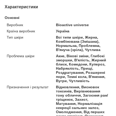
Характеристики
Основні
Виробник
Bioactive universe
Країна виробник
Україна
Тип шкіри
Всі типи шкіри, Жирна,
Комбінована (Змішана),
Нормальна, Проблемна,
В'януча (зріла), Чутлива
Проблема шкіри
Акне, Вікові зміни, Глибокі
зморшки, В'ялість, Жирний
блиск, Комедони, Купероз,
Набряклість, Прищі,
Роздратування, Розширені
пори, Темні кола, В'янення,
Вугри, Чутливість
Призначення і результат
Відновлення, Висновок
токсинів, Вирівнювання
тону обличчя, Загоєння ран/
тріщинок, Захист,
Матування, Нормалізація
секреції сальних залоз,
Омолодження, Від перших
ознак старіння, Очищення,