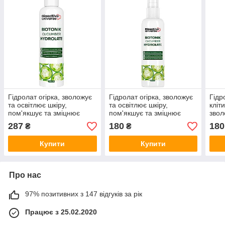
Гідролат огірка, зволожує
Гідролат огірка, зволожує
Гідр
та освітлює шкіру,
та освітлює шкіру,
кліт
пом'якшує та зміцнює
пом'якшує та зміцнює
звол
волосся, тонік 250 мл,
волосся, тонік 100 мл,
100 
287
180
180
₴
₴
Біоактив
Біоактив
Купити
Купити
Про нас
97% позитивних з 147 відгуків за рік
Працює з 25.02.2020