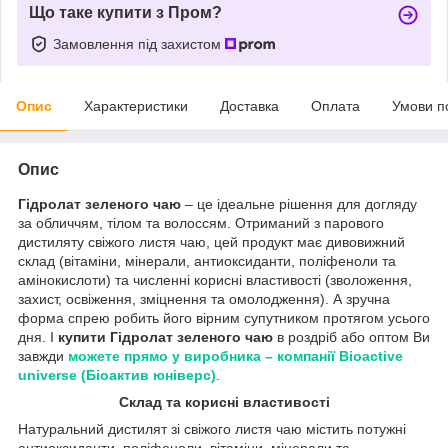
Що таке купити з Пром?
Замовлення під захистом
Опис
Характеристики
Доставка
Оплата
Умови п
Опис
Гідролат зеленого чаю
– це ідеальне рішення для догляду
за обличчям, тілом та волоссям. Отриманий з парового
дистиляту свіжого листя чаю, цей продукт має дивовижний
склад (вітаміни, мінерали, антиоксиданти, поліфеноли та
амінокислоти) та численні корисні властивості (зволоження,
захист, освіження, зміцнення та омолодження). А зручна
форма спрею робить його вірним супутником протягом усього
дня. І
купити Гідролат зеленого чаю
в роздріб або оптом Ви
завжди
можете прямо у виробника – компанії Bioactive
universe (Біоактив юніверс)
.
Склад та корисні властивості
Натуральний дистилят зі свіжого листя чаю містить потужні
антиоксиданти, поліфеноли, вітаміни, мінерали та