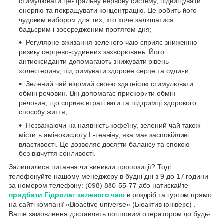
стимулювати центральну нервову систему, підвищувати
енергію та покращувати концентрацію. Це робить його
чудовим вибором для тих, хто хоче залишатися
бадьорим і зосередженим протягом дня;
Регулярне вживання зеленого чаю сприяє зниженню
ризику серцево-судинних захворювань. Його
антиоксиданти допомагають знижувати рівень
холестерину, підтримувати здорове серце та судини;
Зелений чай відомий своєю здатністю стимулювати
обмін речовин. Він допомагає прискорити обмін
речовин, що сприяє втраті ваги та підтримці здорового
способу життя;
Незважаючи на наявність кофеїну, зелений чай також
містить амінокислоту L-теаніну, яка має заспокійливі
властивості. Це дозволяє досягти балансу та спокою
без відчуття сонливості.
Залишилися питання чи виникли пропозиції? Тоді
телефонуйте нашому менеджеру в будні дні з 9 до 17 години
за номером телефону: (098) 880-55-77 або натискайте
придбати Гідролат зеленого чаю
в роздріб та гуртом прямо
на сайті компанії «Bioactive universe» (Біоактив юніверс) .
Ваше замовлення доставлять поштовим оператором до будь-