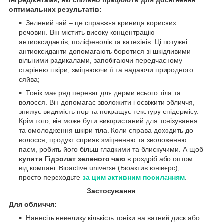
оптимальних результатів:
Зелений чай – це справжня криниця корисних
речовин. Він містить високу концентрацію
антиоксидантів, поліфенолів та катехінів. Ці потужні
антиоксиданти допомагають боротися зі шкідливими
вільними радикалами, запобігаючи передчасному
старінню шкіри, зміцнюючи її та надаючи природного
сяйва;
Тонік має ряд переваг для дерми всього тіла та
волосся. Він допомагає зволожити і освіжити обличчя,
знижує видимість пор та покращує текстуру епідермісу.
Крім того, він може бути використаний для тонізування
та омолодження шкіри тіла. Коли справа доходить до
волосся, продукт сприяє зміцненню та зволоженню
пасм, робить його більш гладкими та блискучими. А щоб
купити Гідролат зеленого чаю
в роздріб або оптом
від компанії Bioactive universe (Біоактив юніверс),
просто переходьте
за цим активним посиланням
.
Застосування
Для обличчя:
Нанесіть невелику кількість тоніки на ватний диск або