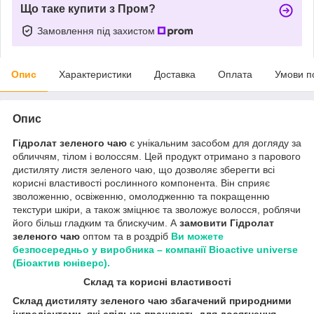
Що таке купити з Пром?
Замовлення під захистом
Опис
Характеристики
Доставка
Оплата
Умови п
Опис
Гідролат зеленого чаю
є унікальним засобом для догляду за
обличчям, тілом і волоссям. Цей продукт отримано з парового
дистиляту листя зеленого чаю, що дозволяє зберегти всі
корисні властивості рослинного компонента. Він сприяє
зволоженню, освіженню, омолодженню та покращенню
текстури шкіри, а також зміцнює та зволожує волосся, роблячи
його більш гладким та блискучим. А
замовити Гідролат
зеленого чаю
оптом та в роздріб
Ви можете
безпосередньо у виробника – компанії Bioactive universe
(Біоактив юніверс).
Склад та корисні властивості
Склад дистиляту зеленого чаю збагачений природними
інгредієнтами, які спільно працюють для досягнення