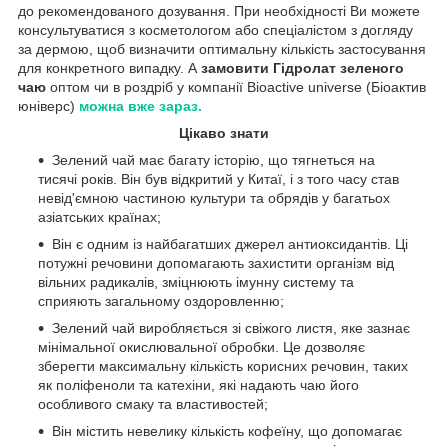
до рекомендованого дозування. При необхідності Ви можете
консультуватися з косметологом або спеціалістом з догляду
за дермою, щоб визначити оптимальну кількість застосування
для конкретного випадку. А
замовити Гідролат зеленого
чаю
оптом чи в роздріб у компанії Bioactive universe (Біоактив
юніверс)
можна вже зараз.
Цікаво знати
Зелений чай має багату історію, що тягнеться на
тисячі років. Він був відкритий у Китаї, і з того часу став
невід'ємною частиною культури та обрядів у багатьох
азіатських країнах;
Він є одним із найбагатших джерел антиоксидантів. Ці
потужні речовини допомагають захистити організм від
вільних радикалів, зміцнюють імунну систему та
сприяють загальному оздоровленню;
Зелений чай виробляється зі свіжого листя, яке зазнає
мінімальної окислювальної обробки. Це дозволяє
зберегти максимальну кількість корисних речовин, таких
як поліфеноли та катехіни, які надають чаю його
особливого смаку та властивостей;
Він містить невелику кількість кофеїну, що допомагає