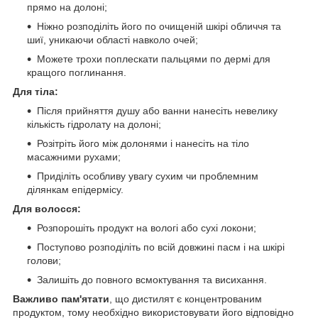
прямо на долоні;
Ніжно розподіліть його по очищеній шкірі обличчя та
шиї, уникаючи області навколо очей;
Можете трохи поплескати пальцями по дермі для
кращого поглинання.
Для тіла:
Після прийняття душу або ванни нанесіть невелику
кількість гідролату на долоні;
Розітріть його між долонями і нанесіть на тіло
масажними рухами;
Приділіть особливу увагу сухим чи проблемним
ділянкам епідермісу.
Для волосся:
Розпорошіть продукт на вологі або сухі локони;
Поступово розподіліть по всій довжині пасм і на шкірі
голови;
Залишіть до повного всмоктування та висихання.
Важливо пам'ятати
, що дистилят є концентрованим
продуктом, тому необхідно використовувати його відповідно