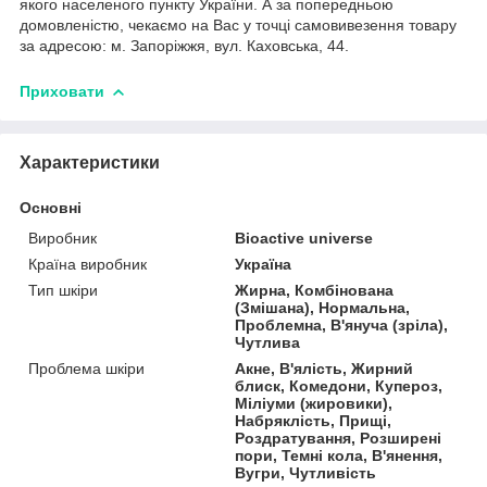
якого населеного пункту України. А за попередньою
домовленістю, чекаємо на Вас у точці самовивезення товару
за адресою: м. Запоріжжя, вул. Каховська, 44.
Приховати
Характеристики
Основні
Виробник
Bioactive universe
Країна виробник
Україна
Тип шкіри
Жирна, Комбінована
(Змішана), Нормальна,
Проблемна, В'януча (зріла),
Чутлива
Проблема шкіри
Акне, В'ялість, Жирний
блиск, Комедони, Купероз,
Міліуми (жировики),
Набряклість, Прищі,
Роздратування, Розширені
пори, Темні кола, В'янення,
Вугри, Чутливість