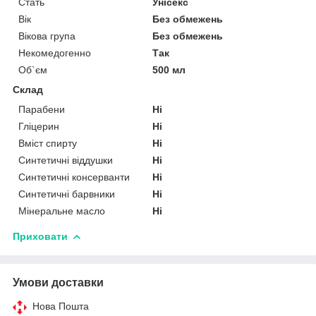
Стать
Унісекс
Вік
Без обмежень
Вікова група
Без обмежень
Некомедогенно
Так
Об`єм
500 мл
Склад
Парабени
Ні
Гліцерин
Ні
Вміст спирту
Ні
Синтетичні віддушки
Ні
Синтетичні консерванти
Ні
Синтетичні барвники
Ні
Мінеральне масло
Ні
Приховати
Умови доставки
Нова Пошта