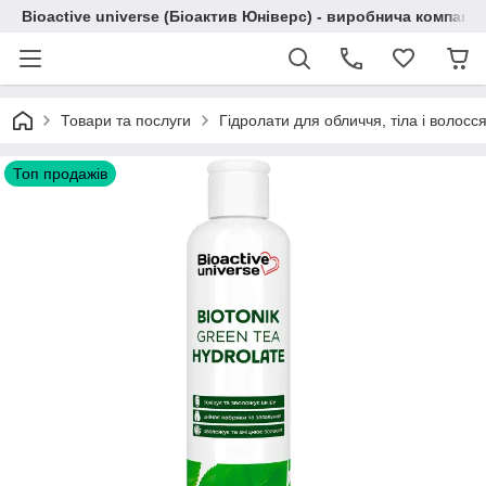
Bioactive universe (Біоактив Юніверс) - виробнича компані
Товари та послуги
Гідролати для обличчя, тіла і волосся
Топ продажів