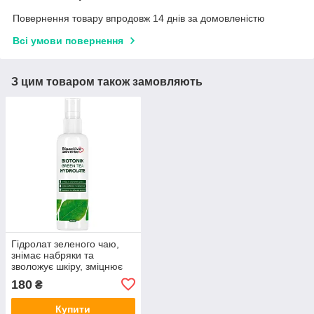
Повернення товару впродовж 14 днів за домовленістю
Всі умови повернення
З цим товаром також замовляють
Гідролат зеленого чаю,
знімає набряки та
зволожує шкіру, зміцнює
волосся, тонік 100 мл,
180
₴
Біоактив
Купити