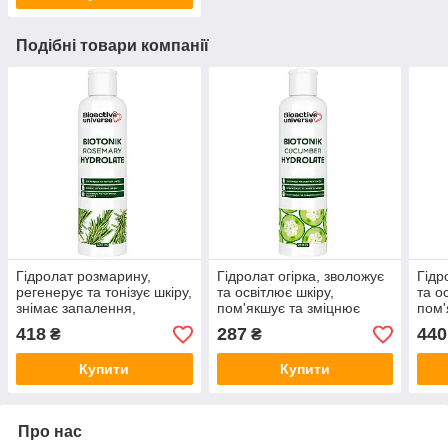
Подібні товари компанії
Гідролат розмарину,
Гідролат огірка, зволожує
Гідр
регенерує та тонізує шкіру,
та освітлює шкіру,
та о
знімає запалення,
пом'якшує та зміцнює
пом'
зволожує волосся, тонік
волосся, тонік 250 мл,
воло
418
287
440
₴
₴
500 мл
Біоактив
Біоа
Купити
Купити
Про нас