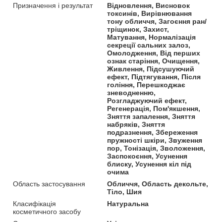
Призначення і результат
Відновлення, Висновок
токсинів, Вирівнювання
тону обличчя, Загоєння ран/
тріщинок, Захист,
Матування, Нормалізація
секреції сальних залоз,
Омолодження, Від перших
ознак старіння, Очищення,
Живлення, Підсушуючий
ефект, Підтягування, Після
гоління, Перешкоджає
зневодненню,
Розгладжуючий ефект,
Регенерація, Пом'якшення,
Зняття запалення, Зняття
набряків, Зняття
подразнення, Збереження
пружності шкіри, Звуження
пор, Тонізація, Зволоження,
Заспокоєння, Усунення
блиску, Усунення кіл під
очима
Область застосування
Обличчя, Область декольте,
Тіло, Шия
Класифікація
Натуральна
косметичного засобу