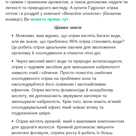
їх свіжим і приємним ароматом, а також допоможе надати їм
легкості та природного вигляду. А купити Гідролат огірка
оптом і в роздріб у компанії «Bioactive universe» (Біоактив
юніверс) Ви
можете прямо тут
.
Цікаво знати
Можливо, вам відомо, що огірки містять багато води,
але ви знали, що приблизно 96% огірка становить вода?
Це робить огірок ідеальним овочем для зволоження
організму й охолодження в спекотні літні дні;
Через високий вміст води та природні антиоксиданти,
огірки є чудовим засобом для зменшення набряклості
навколо очей і обличчя. Просто помістіть скибочки
охолодженого огірка на проблемні зони та
насолоджуйтеся його освіжним і заспокійливим
ефектом. Огірки містять флавоноїди й аскорбінову
кислоту, які допомагають звужувати капіляри та
зменшувати набряклість. Крім того, вони мають м'який
охолоджувальний ефект, який знімає втому та
подразнення шкіри;
Огірки містять кремній, який є важливим компонентом
для здоров'я волосся. Кремній допомагає зміцнити
волосяні фолікули, сприяє росту й робить їх більш