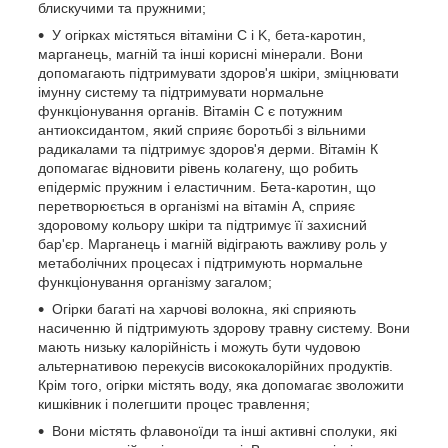
блискучими та пружними;
У огірках містяться вітаміни C і K, бета-каротин,
марганець, магній та інші корисні мінерали. Вони
допомагають підтримувати здоров'я шкіри, зміцнювати
імунну систему та підтримувати нормальне
функціонування органів. Вітамін С є потужним
антиоксидантом, який сприяє боротьбі з вільними
радикалами та підтримує здоров'я дерми. Вітамін К
допомагає відновити рівень колагену, що робить
епідерміс пружним і еластичним. Бета-каротин, що
перетворюється в організмі на вітамін А, сприяє
здоровому кольору шкіри та підтримує її захисний
бар'єр. Марганець і магній відіграють важливу роль у
метаболічних процесах і підтримують нормальне
функціонування організму загалом;
Огірки багаті на харчові волокна, які сприяють
насиченню й підтримують здорову травну систему. Вони
мають низьку калорійність і можуть бути чудовою
альтернативою перекусів висококалорійних продуктів.
Крім того, огірки містять воду, яка допомагає зволожити
кишківник і полегшити процес травлення;
Вони містять флавоноїди та інші активні сполуки, які