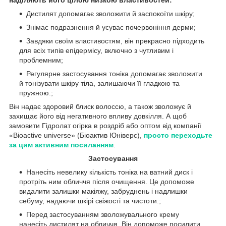
Дистилят допомагає зволожити й заспокоїти шкіру;
Знімає подразнення й усуває почервоніння дерми;
Завдяки своїм властивостям, він прекрасно підходить
для всіх типів епідермісу, включно з чутливим і
проблемним;
Регулярне застосування тоніка допомагає зволожити
й тонізувати шкіру тіла, залишаючи її гладкою та
пружною.;
Він надає здоровий блиск волоссю, а також зволожує й
захищає його від негативного впливу довкілля. А щоб
замовити Гідролат огірка в роздріб або оптом від компанії
«Bioactive universe» (Біоактив Юніверс),
просто переходьте
за цим активним посиланням
.
Застосування
Нанесіть невелику кількість тоніка на ватний диск і
протріть ним обличчя після очищення. Це допоможе
видалити залишки макіяжу, забруднень і надлишки
себуму, надаючи шкірі свіжості та чистоти.;
Перед застосуванням зволожувального крему
нанесіть дистилят на обличчя. Він допоможе посилити