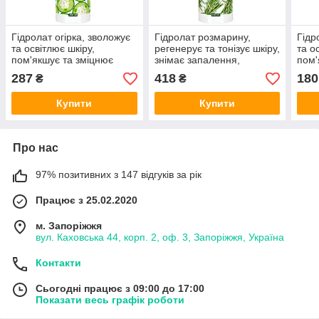
Гідролат огірка, зволожує
Гідролат розмарину,
Гідр
та освітлює шкіру,
регенерує та тонізує шкіру,
та о
пом'якшує та зміцнює
знімає запалення,
пом'
волосся, тонік 250 мл,
зволожує волосся, тонік
воло
287
418
180
₴
₴
Біоактив
500 мл
Біоа
Купити
Купити
Про нас
97% позитивних з 147 відгуків за рік
Працює з 25.02.2020
м. Запоріжжя
вул. Каховська 44, корп. 2, оф. 3, Запоріжжя, Україна
Контакти
Сьогодні працює з 09:00 до 17:00
Показати весь графік роботи