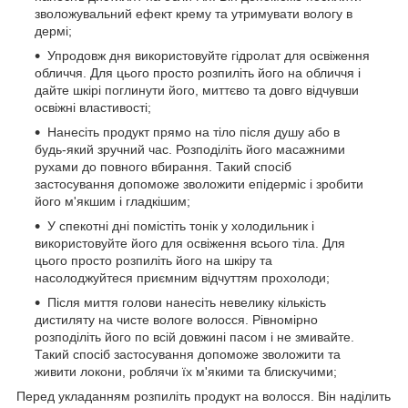
зволожувальний ефект крему та утримувати вологу в
дермі;
Упродовж дня використовуйте гідролат для освіження
обличчя. Для цього просто розпиліть його на обличчя і
дайте шкірі поглинути його, миттєво та довго відчувши
освіжні властивості;
Нанесіть продукт прямо на тіло після душу або в
будь-який зручний час. Розподіліть його масажними
рухами до повного вбирання. Такий спосіб
застосування допоможе зволожити епідерміс і зробити
його м'якшим і гладкішим;
У спекотні дні помістіть тонік у холодильник і
використовуйте його для освіження всього тіла. Для
цього просто розпиліть його на шкіру та
насолоджуйтеся приємним відчуттям прохолоди;
Після миття голови нанесіть невелику кількість
дистиляту на чисте вологе волосся. Рівномірно
розподіліть його по всій довжині пасом і не змивайте.
Такий спосіб застосування допоможе зволожити та
живити локони, роблячи їх м'якими та блискучими;
Перед укладанням розпиліть продукт на волосся. Він наділить