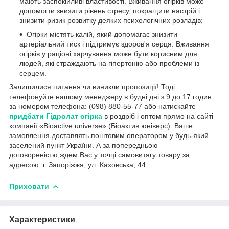
мають заспокійливі властивості. Вживання огірків може
допомогти знизити рівень стресу, покращити настрій і
знизити ризик розвитку деяких психологічних розладів;
Огірки містять калій, який допомагає знизити
артеріальний тиск і підтримує здоров'я серця. Вживання
огірків у раціоні харчування може бути корисним для
людей, які страждають на гіпертонію або проблеми із
серцем.
Залишилися питання чи виникли пропозиції! Тоді
телефонуйте нашому менеджеру в будні дні з 9 до 17 годин
за номером телефона: (098) 880-55-77 або натискайте
придбати Гідролат огірка
в роздріб і оптом прямо на сайті
компанії «Bioactive universe» (Біоактив юніверс). Ваше
замовлення доставлять поштовим оператором у будь-який
заселений пункт України. А за попередньою
договореністю,ждем Вас у точці самовитягу товару за
адресою: г. Запоріжжя, ул. Каховська, 44.
Приховати
Характеристики