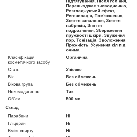
Підтягування, Після гоління,
Перешкоджає зневодненню,
Розгладжуючий ефект,
Регенерація, Пом'якшення,
Зняття запалення, Зняття
набряків, Зняття
подразнення, Збереження
пружності шкіри, Звуження
пор, Тонізація, Зволоження,
Пружність, Усунення кіл під
очима
Класифікація
Органічна
косметичного засобу
Стать
Унісекс
Вік
Без обмежень
Вікова група
Без обмежень
Некомедогенно
Так
Об`єм
500 мл
Склад
Парабени
Ні
Гліцерин
Ні
Вміст спирту
Ні