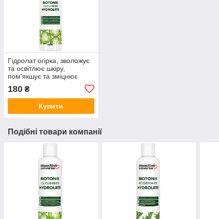
Гідролат огірка, зволожує
та освітлює шкіру,
пом'якшує та зміцнює
волосся, тонік 100 мл,
180
₴
Біоактив
Купити
Подібні товари компанії