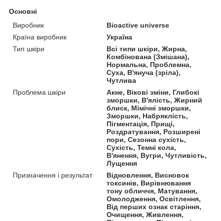
Основні
Виробник
Bioactive universe
Країна виробник
Україна
Тип шкіри
Всі типи шкіри, Жирна,
Комбінована (Змішана),
Нормальна, Проблемна,
Суха, В'януча (зріла),
Чутлива
Проблема шкіри
Акне, Вікові зміни, Глибокі
зморшки, В'ялість, Жирний
блиск, Мімічні зморшки,
Зморшки, Набряклість,
Пігментація, Прищі,
Роздратування, Розширені
пори, Сезонна сухість,
Сухість, Темні кола,
В'янення, Вугри, Чутливість,
Лущення
Призначення і результат
Відновлення, Висновок
токсинів, Вирівнювання
тону обличчя, Матування,
Омолодження, Освітлення,
Від перших ознак старіння,
Очищення, Живлення,