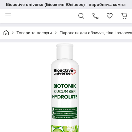
Bioactive universe (Біоактив Юніверс) - виробнича компані
Товари та послуги
Гідролати для обличчя, тіла і волосся