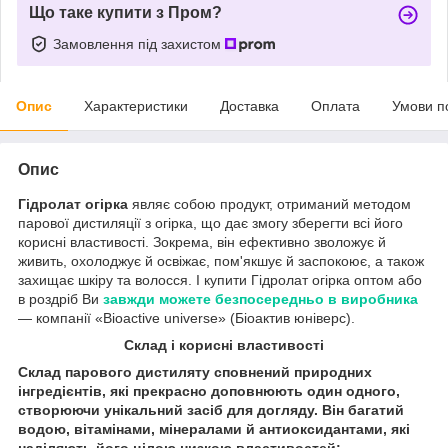
Що таке купити з Пром?
Замовлення під захистом
Опис
Характеристики
Доставка
Оплата
Умови п
Опис
Гідролат огірка
являє собою продукт, отриманий методом
парової дистиляції з огірка, що дає змогу зберегти всі його
корисні властивості. Зокрема, він ефективно зволожує й
живить, охолоджує й освіжає, пом'якшує й заспокоює, а також
захищає шкіру та волосся. І купити Гідролат огірка оптом або
в роздріб Ви
завжди можете безпосередньо в виробника
— компанії «Bioactive universe» (Біоактив юніверс).
Склад і корисні властивості
Склад парового дистиляту сповнений природних
інгредієнтів, які прекрасно доповнюють один одного,
створюючи унікальний засіб для догляду. Він багатий
водою, вітамінами, мінералами й антиоксидантами, які
наділяють його цілою низкою властивостей: