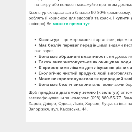
на шкіру або волосся масажуйте протягом декільк
Кізельгур складається з близько 80-90% кремнезему, щ
роблять її корисною для здоров'я та краси. І
купити 
юніверс) Ви
можете прямо тут
.
Кізельгур
– це мікроскопічні організми, відомі
Має безліч переваг
перед іншими видами пестиц
вже зараз;
Вона має абразивні властивості,
які дозволяю
Також використовується як очищувач води 
Є природними ліками для лікування різних
Екологічно чистий продукт,
який виготовляєть
Може використовуватися як природний засі
Вона має безліч використань
, включаючи бор
Щоб
придбати діатомову землю (кізельгур)
оптом
зателефонувавши за номером: (098) 880-55-77. Замо
Харків, Дніпро, Одеса, Львів, Херсон, Луцьк та інші
Запоріжжя, вул. Каховська, 44.