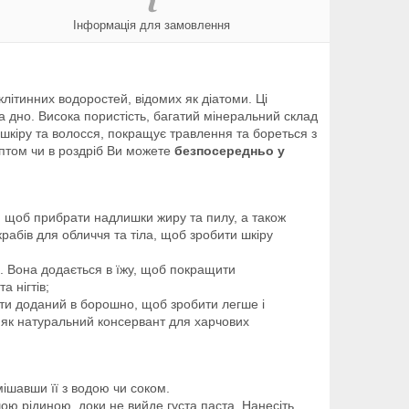
Інформація для замовлення
літинних водоростей, відомих як діатоми. Ці
на дно. Висока пористість, багатий мінеральний склад
є шкіру та волосся, покращує травлення та бореться з
птом чи в роздріб Ви можете
безпосередньо у
, щоб прибрати надлишки жиру та пилу, а також
рабів для обличчя та тіла, щоб зробити шкіру
. Вона додається в їжу, щоб покращити
а нігтів;
ути доданий в борошно, щоб зробити легше і
ти як натуральний консервант для харчових
ішавши її з водою чи соком.
шою рідиною, доки не вийде густа паста. Нанесіть