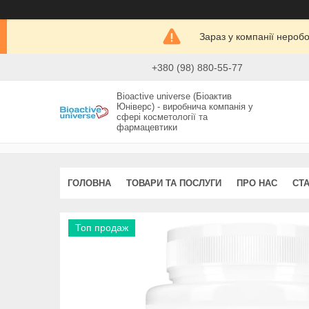
Зараз у компанії нероб
+380 (98) 880-55-77
Bioactive universe (Біоактив
Юніверс) - виробнича компанія у
сфері косметології та
фармацевтики
ГОЛОВНА
ТОВАРИ ТА ПОСЛУГИ
ПРО НАС
СТА
Топ продаж