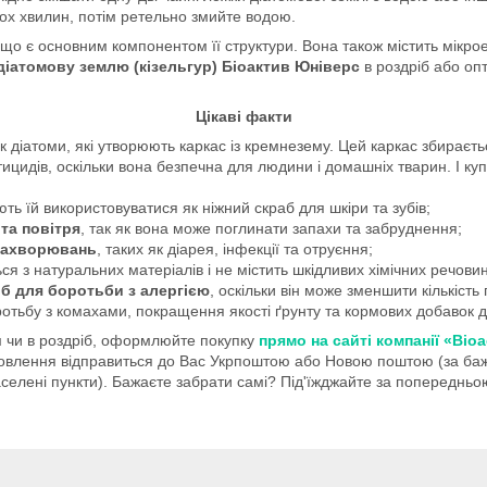
ох хвилин, потім ретельно змийте водою.
о є основним компонентом її структури. Вона також містить мікроелем
діатомову землю (кізельгур) Біоактив Юніверс
в роздріб або опт
Цікаві факти
 як діатоми, які утворюють каркас із кремнезему. Цей каркас збираєт
идів, оскільки вона безпечна для людини і домашніх тварин. І куп
ть їй використовуватися як ніжний скраб для шкіри та зубів;
та повітря
, так як вона може поглинати запахи та забруднення;
 захворювань
, таких як діарея, інфекції та отруєння;
ся з натуральних матеріалів і не містить шкідливих хімічних речовин
б для боротьби з алергією
, оскільки він може зменшити кількість
отьбу з комахами, покращення якості ґрунту та кормових добавок дл
 чи в роздріб, оформлюйте покупку
прямо на сайті компанії «Bioa
влення відправиться до Вас Укрпоштою або Новою поштою (за бажан
 населені пункти). Бажаєте забрати самі? Під'їжджайте за попередньо