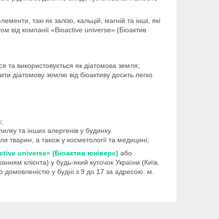
енти, такі як залізо, кальцій, магній та інші, які
ом від компанії «Bioactive universe» (Біоактив
ься та використовується як діатомова земля;
ити діатомову землю від біоактиву досить легко
;
 пилку та інших алергенів у будинку.
я тварин, а також у косметології та медицині;
ctive universe» (Біоактив юніверс)
або
ням клієнта) у будь-який куточок України (Київ,
ю домовленістю у будні з 9 до 17 за адресою: м.