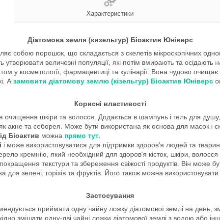
Характеристики
Діатомова земля (кизельгур) Біоактив Юніверс
ляє собою порошок, що складається з скелетів мікроскопічних однок
ть утворювати величезні популяції, які потім вмирають та осідають 
єнтом у косметології, фармацевтиці та кулінарії. Вона чудово очища
жі. А
замовити діатомову землю (кізельгур) Біоактив Юніверс
о
Корисні властивості
я очищення шкіри та волосся. Додається в шампунь і гель для душу
к акне та себорея. Може бути використана як основа для масок і ск
ід Біоактив
можна
прямо тут.
і
і може використовуватися для підтримки здоров'я людей та тварин
ело кремнію, який необхідний для здоров'я кісток, шкіри, волосся т
покращення текстури та збереження свіжості продуктів. Він може б
пка для зелені, горіхів та фруктів. Його також можна використовува
Застосування
мендується приймати одну чайну ложку діатомової землі на день, зм
ідно змішати одну-дві чайні ложки діатомової землі з водою або ін