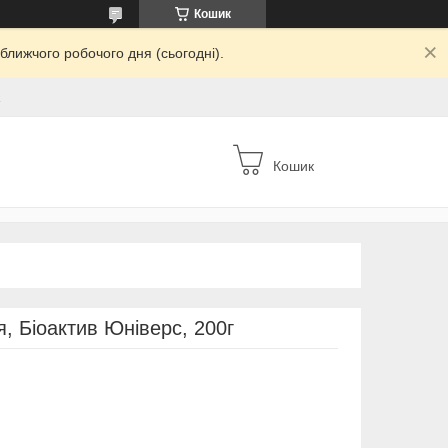
Кошик
ближчого робочого дня (сьогодні).
а
Кошик
я, Біоактив Юніверс, 200г