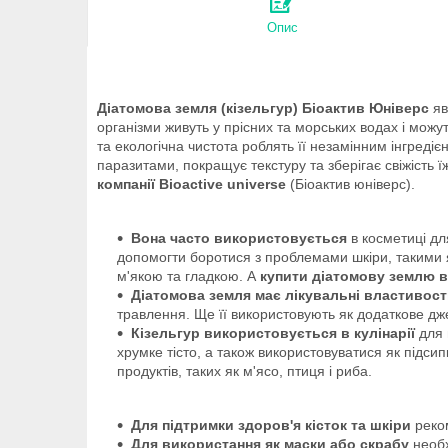
Опис
Діатомова земля (кізельгур) Біоактив Юніверс
яв
організми живуть у прісних та морських водах і можу
та екологічна чистота роблять її незамінним інгреді
паразитами, покращує текстуру та зберігає свіжість ї
компанії Bioactive universe
(Біоактив юніверс).
Вона часто використовується
в косметиці дл
допомогти боротися з проблемами шкіри, такими я
м'якою та гладкою. А
купити діатомову землю в
Діатомова земля має лікувальні властивост
травлення. Ще її використовують як додаткове джер
Кізельгур використовується в кулінарії
для 
хрумке тісто, а також використовуватися як підси
продуктів, таких як м'ясо, птиця і риба.
Для підтримки здоров'я кісток та шкіри
реко
Для використання як маски або скрабу
необх