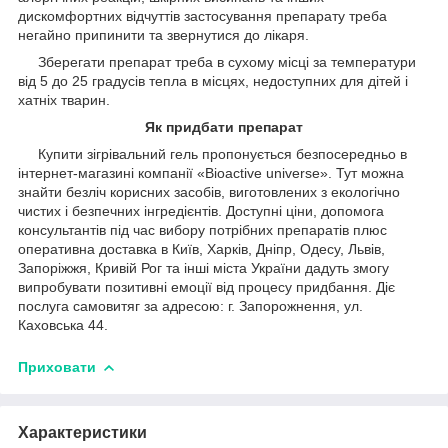
дискомфортних відчуттів застосування препарату треба
негайно припинити та звернутися до лікаря.
Зберегати препарат треба в сухому місці за температури
від 5 до 25 градусів тепла в місцях, недоступних для дітей і
хатніх тварин.
Як придбати препарат
Купити зігрівальний гель пропонується безпосередньо в
інтернет-магазині компанії «Bioactive universe». Тут можна
знайти безліч корисних засобів, виготовлених з екологічно
чистих і безпечних інгредієнтів. Доступні ціни, допомога
консультантів під час вибору потрібних препаратів плюс
оперативна доставка в Київ, Харків, Дніпр, Одесу, Львів,
Запоріжжя, Кривій Рог та інші міста України дадуть змогу
випробувати позитивні емоції від процесу придбання. Діє
послуга самовитяг за адресою: г. Запорожнення, ул.
Каховська 44.
Приховати
Характеристики