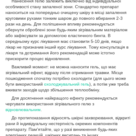
Нанесення гелю залежить виключно від індивідуальної
особливості стану запаленої зони. Стандартно препарат
наноситься на попередньо очищену шкіру в місці запалення
круговими рухами тонким шаром до повного вбирання 2-3
рази на день. Для поліпшення впливу рекомендується
обернути оброблені зони будь-яким зігрівальним матеріалом
або зафіксувати за допомогою еластичного бинта. В
середньому курс лікування має становити 5-10 днів, якщо
лікар не призначив інший курс лікування. Тому консультація в
лікаря та дотримання його рекомендацій може істотно
прискорити процес відновлення.
Важливий момент: не можна наносити гель, що має
зігрівальний ефект, відразу після отримання травми. Місце
пошкодження спочатку потрібно охолодити (для цього може
бути використаний
охолоджувальний гель
), а потім уже треба
вживати заходів щодо збільшення теплообміну.
Для досягнення найкращого ефекту рекомендується
чергувати використання зігрівального гелю з
відновлювальним
.
До протипоказання відносять шкірні захворювання, відкриті
рани й індивідуальну нестерпність окремих компонентів
препарату. Пам'ятайте, що у разі виникнення будь-яких
алергічних реакцій, шкірних висипань та інших