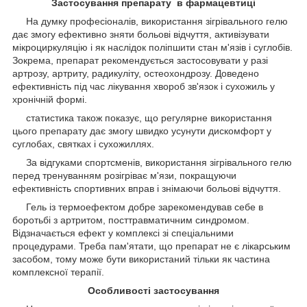
Застосування препарату в фармацевтиці
На думку професіоналів, використання зігрівального гелю
дає змогу ефективно зняти больові відчуття, активізувати
мікроциркуляцію і як наслідок поліпшити стан м'язів і суглобів.
Зокрема, препарат рекомендується застосовувати у разі
артрозу, артриту, радикуліту, остеохондрозу. Доведено
ефективність під час лікування хвороб зв'язок і сухожиль у
хронічній формі.
статистика також показує, що регулярне використання
цього препарату дає змогу швидко усунути дискомфорт у
суглобах, святках і сухожиллях.
За відгуками спортсменів, використання зігрівального гелю
перед тренуванням розігріває м'язи, покращуючи
ефективність спортивних вправ і знімаючи больові відчуття.
Гель із термоефектом добре зарекомендував себе в
боротьбі з артритом, посттравматичним синдромом.
Відзначається ефект у комплексі зі спеціальними
процедурами. Треба пам'ятати, що препарат не є лікарським
засобом, тому може бути використаний тільки як частина
комплексної терапії.
Особливості застосування