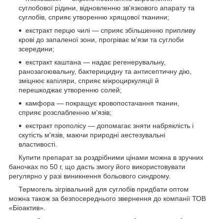
суглобової рідини, відновленню зв'язкового апарату та
суглобів, сприяє утворенню хрящової тканини;
екстракт перцю чилі — сприяє збільшенню припливу
крові до запаленої зони, прогріває м'язи та суглоби
зсередини;
екстракт каштана — надає регенерувальну,
ранозагоювальну, бактерицидну та антисептичну дію,
зміцнює капіляри, сприяє мікроциркуляції й
перешкоджає утворенню солей;
камфора — покращує кровопостачання тканин,
сприяє розслабленню м'язів;
екстракт прополісу — допомагає зняти набряклість і
скутість м'язів, маючи природні аестезувальні
властивості.
Купити препарат за роздрібними цінами можна в зручних
баночках по 50 г, що дасть змогу його використовувати
регулярно у разі виникнення больового синдрому.
Термогель зігрівальний для суглобів придбати оптом
можна також за безпосереднього звернення до компанії ТОВ
«Біоактив».