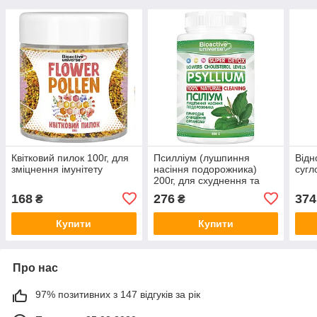
Квітковий пилок 100г, для
Псилліум (лушпиння
Відн
зміцнення імунітету
насіння подорожника)
сугло
200г, для схуднення та
очищення організму
168
276
374
₴
₴
Купити
Купити
Про нас
97% позитивних з 147 відгуків за рік