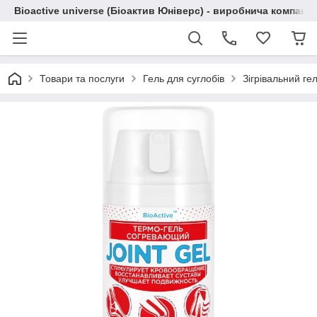
Bioactive universe (Біоактив Юніверс) - виробнича компані
Товари та послуги
Гель для суглобів
Зігрівальний гел