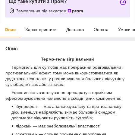
Що таке купити з Пром?
Замовлення під захистом
Опис
Характеристики
Доставка
Оплата
Умови п
Опис
Термо-гель зігрівальний
Термогель для суглобів має прекрасний розігрівальний і
протизапальний ефект, тому може використовуватися як
додаткова технологія у разі виникнення больових відчуттів у
суглобах, м'язах або зв'язках.
Ефективність застосування препарату з термічним
ефектом зумовлена наявністю в складі таких компонентів:
ібупрофен — має анальгезувальну та протизапальну
дію, зменшує набряклість, знімає больовий синдром,
допомагає відновити рухливість суглобів;
лідокаїн — має знеболювальні властивості;
глюкозамін — сприяє посиленню вироблення