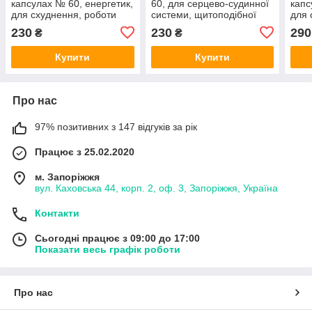
капсулах № 60, енергетик,
60, для серцево-судинної
капс
для схуднення, роботи
системи, щитоподібної
для 
мозку, імунітету
залози, імунітету,
мозк
230
230
290
₴
₴
схуднення
Купити
Купити
Про нас
97% позитивних з 147 відгуків за рік
Працює з 25.02.2020
м. Запоріжжя
вул. Каховська 44, корп. 2, оф. 3, Запоріжжя, Україна
Контакти
Сьогодні працює з 09:00 до 17:00
Показати весь графік роботи
Про нас