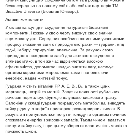
безпосередньо на нашому сайті або сайтах партнерів ТМ
Bioactive Universe (Біоактив Юніверс).
Активні компоненти
У складі капсул для схуднення натуральні біоактивні
компоненти, і кожен у свою чергу виконує свою значну
спрямовану дію. Серед них особливо активними учасниками
процесу зниження ваги є природні екстракти — гуарани, ягід
годжі, імбиру, сприруліни, апельсина. За рахунок свого
природного походження засіб для активного схуднення
впливає м'яко, в той же час відрізняється високою
ефективністю, допомагає швидко знизити вагу, насичує
організм корисними мікроелементами і наповнюючи
енергією, надає життєвий тонус.
Гуарана містить вітаміни PP, A, E, B₁, B₂, а також цинк,
марганець, натрій та магній. Завдяки наявності дубильних
речовин нормалізує функцію шлунково-кишкового тракту.
Сапоніни у складі гуарани покращують метаболізм, виводять
зайву рідину, а кофеїн прискорює розпад жирних кислот. В
результаті притуплюється почуття голоду та організм починає
споживати енергію з жирових запасів. Таким чином, вдається
скинути зайву вагу, і при цьому зберегти еластичність м'язів та
пружність шкіри.