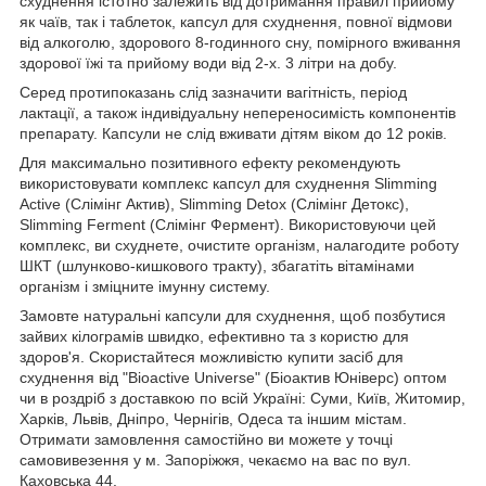
схуднення істотно залежить від дотримання правил прийому
як чаїв, так і таблеток, капсул для схуднення, повної відмови
від алкоголю, здорового 8-годинного сну, помірного вживання
здорової їжі та прийому води від 2-х. 3 літри на добу.
Серед протипоказань слід зазначити вагітність, період
лактації, а також індивідуальну непереносимість компонентів
препарату. Капсули не слід вживати дітям віком до 12 років.
Для максимально позитивного ефекту рекомендують
використовувати комплекс капсул для схуднення Slimming
Active (Слімінг Актив), Slimming Detox (Слімінг Детокс),
Slimming Ferment (Слімінг Фермент). Використовуючи цей
комплекс, ви схуднете, очистите організм, налагодите роботу
ШКТ (шлунково-кишкового тракту), збагатіть вітамінами
організм і зміцните імунну систему.
Замовте натуральні капсули для схуднення, щоб позбутися
зайвих кілограмів швидко, ефективно та з користю для
здоров'я. Скористайтеся можливістю купити засіб для
схуднення від "Bioactive Universe" (Біоактив Юніверс) оптом
чи в роздріб з доставкою по всій Україні: Суми, Київ, Житомир,
Харків, Львів, Дніпро, Чернігів, Одеса та іншим містам.
Отримати замовлення самостійно ви можете у точці
самовивезення у м. Запоріжжя, чекаємо на вас по вул.
Каховська 44.