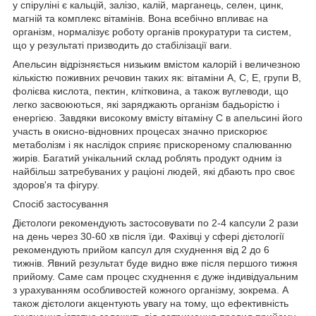
у спіруліні є кальцій, залізо, калій, марганець, селен, цинк,
магній та комплекс вітамінів. Вона всебічно впливає на
організм, нормалізує роботу органів прокуратури та систем,
що у результаті призводить до стабілізації ваги.
Апельсин відрізняється низьким вмістом калорій і величезною
кількістю поживних речовин таких як: вітаміни А, С, Е, групи В,
фолієва кислота, пектин, клітковина, а також вуглеводи, що
легко засвоюються, які заряджають організм бадьорістю і
енергією. Завдяки високому вмісту вітаміну С в апельсині його
участь в окисно-відновних процесах значно прискорює
метаболізм і як наслідок сприяє прискореному спалюванню
жирів. Багатий унікальний склад роблять продукт одним із
найбільш затребуваних у раціоні людей, які дбають про своє
здоров'я та фігуру.
Спосіб застосування
Дієтологи рекомендують застосовувати по 2-4 капсули 2 рази
на день через 30-60 хв після їди. Фахівці у сфері дієтології
рекомендують прийом капсул для схуднення від 2 до 6
тижнів. Явний результат буде видно вже після першого тижня
прийому. Саме сам процес схуднення є дуже індивідуальним
з урахуванням особливостей кожного організму, зокрема. А
також дієтологи акцентують увагу на тому, що ефективність