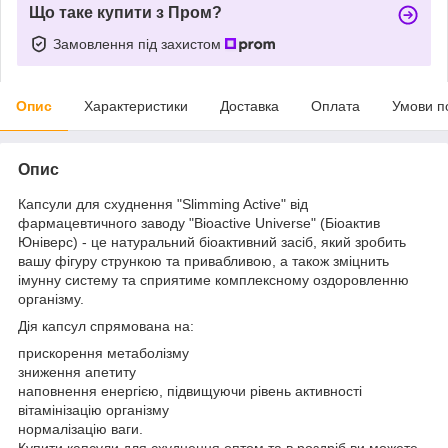
Що таке купити з Пром?
Замовлення під захистом
Опис
Характеристики
Доставка
Оплата
Умови п
Опис
Капсули для схуднення "Slimming Active" від
фармацевтичного заводу "Bioactive Universe" (Біоактив
Юніверс) - це натуральний біоактивний засіб, який зробить
вашу фігуру стрункою та привабливою, а також зміцнить
імунну систему та сприятиме комплексному оздоровленню
організму.
Дія капсул спрямована на:
прискорення метаболізму
зниження апетиту
наповнення енергією, підвищуючи рівень активності
вітамінізацію організму
нормалізацію ваги.
Купити капсули для схуднення оптом та в роздріб ви можете