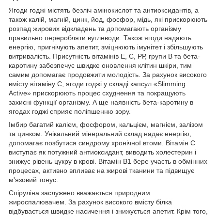
Ягоди годжі містять безліч амінокислот та антиоксидантів, а
також калій, магній, цинк, йод, фосфор, мідь, які прискорюють
розпад жирових відкладень та допомагають організму
правильно переробляти вуглеводи. Також ягоди надають
енергію, пригнічують апетит, зміцнюють імунітет і збільшують
витривалість. Присутність вітамінів Е, С, РР, групи В та бета-
каротину забезпечує швидке оновлення клітин шкіри, тим
самим допомагає продовжити молодість. За рахунок високого
вмісту вітаміну С, ягоди годжі у складі капсул «Slimming
Active» прискорюють процес схуднення та покращують
захисні функції організму. А ще наявність бета-каротину в
ягодах годжі сприяє поліпшенню зору.
Імбир багатий калієм, фосфором, кальцієм, магнієм, залізом
та цинком. Унікальний мінеральний склад надає енергію,
допомагає позбутися синдрому хронічної втоми. Вітамін С
виступає як потужний антиоксидант, виводить холестерин і
знижує рівень цукру в крові. Вітамін В1 бере участь в обмінних
процесах, активно впливає на жирові тканини та підвищує
м'язовий тонус.
Спіруліна заслужено вважається природним
жироспалювачем. За рахунок високого вмісту білка
відбувається швидке насичення і знижується апетит. Крім того,